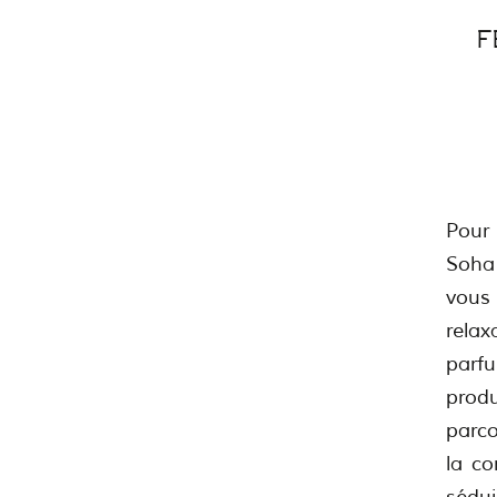
F
Pour 
Soha
vous
relax
parfu
prod
parco
la co
sédui