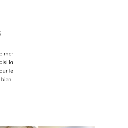
S
e mer
isi la
our le
 bien-