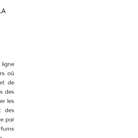
LA
 ligne
rs où
et de
es des
er les
t des
re par
arfums
e.