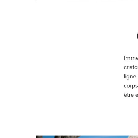
Imme
crist
ligne
corps
être 