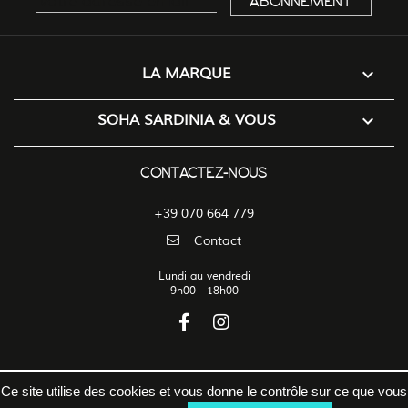

LA MARQUE

SOHA SARDINIA & VOUS
CONTACTEZ-NOUS
+39 070 664 779
Contact
Lundi au vendredi
9h00 - 18h00
Ce site utilise des cookies et vous donne le contrôle sur ce que vous
Soha Sardinia
-
Mentions légales
-
Politique de confidentialité
-