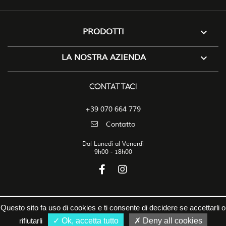

PRODOTTI

LA NOSTRA AZIENDA
CONTATTACI
+39 070 664 779
Contatto
Dal Lunedì al Venerdì
9h00 - 18h00
Questo sito fa uso di cookies e ti consente di decidere se accettarli o
Soha Sardinia
-
Avviso legale
-
Politica sulla privacy
-
Gestione dei
rifiutarli
Ok, accetta tutto
Deny all cookies
cookie